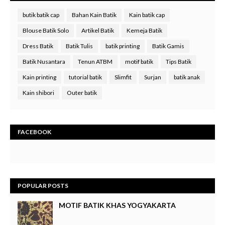
butik batik cap
Bahan Kain Batik
Kain batik cap
Blouse Batik Solo
Artikel Batik
Kemeja Batik
Dress Batik
Batik Tulis
batik printing
Batik Gamis
Batik Nusantara
Tenun ATBM
motif batik
Tips Batik
Kain printing
tutorial batik
Slimfit
Surjan
batik anak
Kain shibori
Outer batik
FACEBOOK
POPULAR POSTS
MOTIF BATIK KHAS YOGYAKARTA