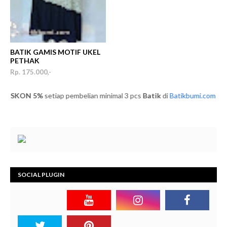
BATIK GAMIS MOTIF UKEL
PETHAK
Rp. 175.000,-
SKON 5%
setiap pembelian minimal 3 pcs
Batik
di
Batikbumi.com
batik
SOCIAL PLUGIN