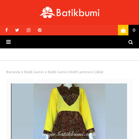
0
Beranda
Batik Gamis
Batik Gamis Motif Lamtoro Coklat