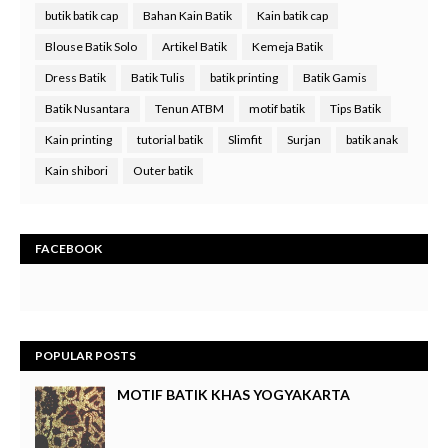
butik batik cap
Bahan Kain Batik
Kain batik cap
Blouse Batik Solo
Artikel Batik
Kemeja Batik
Dress Batik
Batik Tulis
batik printing
Batik Gamis
Batik Nusantara
Tenun ATBM
motif batik
Tips Batik
Kain printing
tutorial batik
Slimfit
Surjan
batik anak
Kain shibori
Outer batik
FACEBOOK
POPULAR POSTS
MOTIF BATIK KHAS YOGYAKARTA