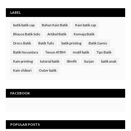
LABEL
butik batik cap
Bahan Kain Batik
Kain batik cap
Blouse Batik Solo
Artikel Batik
Kemeja Batik
Dress Batik
Batik Tulis
batik printing
Batik Gamis
Batik Nusantara
Tenun ATBM
motif batik
Tips Batik
Kain printing
tutorial batik
Slimfit
Surjan
batik anak
Kain shibori
Outer batik
FACEBOOK
POPULAR POSTS