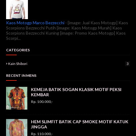
Kaos Motogp Marco Bezzecchi
-
[image: Jual Kaos Motogp] Kaos
Scorpions Bezzecchi Putih [image: Kaos Motogp Murah] Kaos
Scorpions Bezzecchi Kuning [image: Promo Kaos Motogp] Kaos
Scorpi...
CATEGORIES
Kain Shibori
3
RECENT IN MENS
KEMEJA BATIK SOGAN KLASIK MOTIF PEKSI
KEMBAR
Rp. 100.000,-
HEM SLIMFIT BATIK CAP SMOKE MOTIF KATUK
JINGGA
Rp. 110.000,-