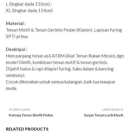
L (lingkar dada 110cm) ;
XL (lingkar dada 114cm)
Material :
Tenun Motif & Tenun Gerimis Pedan (Klaten). Lapisan furing
SPTI prima.
Deskripsi :
Hem panjang tenun asli ATBM (Alat Tenun Bukan Mesin), dgn
model Slimfit, kombinasi tenun motif & tenun gerimis.
Dijahit halus & rapi dilapisi furing. Saku dalam & kancing
sembunyi.
Cocok dikenakan untuk semua kalangan, baik tua maupun
muda.
LEBIH LAMA
LEBIH BARU
Kemeja Tenun Slimfit Pedan
Surjan Tenun Lurik Klasik
RELATED PRODUCTS