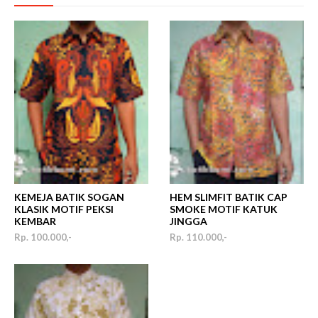
KEMEJA BATIK SOGAN
HEM SLIMFIT BATIK CAP
KLASIK MOTIF PEKSI
SMOKE MOTIF KATUK
KEMBAR
JINGGA
Rp. 100.000,-
Rp. 110.000,-