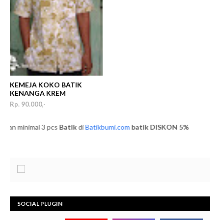
KEMEJA KOKO BATIK
KENANGA KREM
Rp. 90.000,-
 minimal 3 pcs
Batik
di
Batikbumi.com
batik
DISKON 5%
SOCIAL PLUGIN