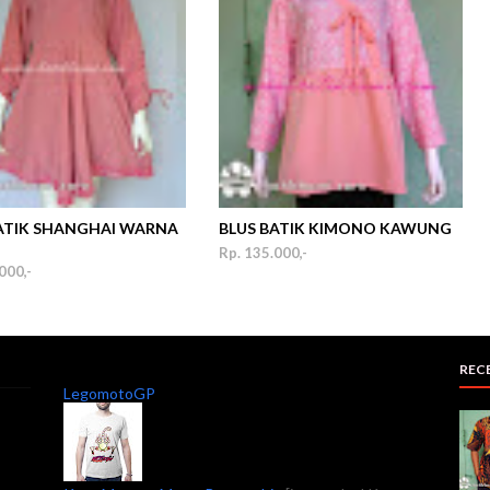
ATIK SHANGHAI WARNA
BLUS BATIK KIMONO KAWUNG
Rp. 135.000,-
000,-
REC
LegomotoGP