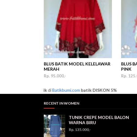
BLUS BATIK MODEL KELELAWAR
BLUS B
MERAH
PINK
Rp. 95.000,-
Rp. 125.
imal 3 pcs
Batik
di
Batikbumi.com
batik
DISKON 5%
RECENT IN WOMEN
TUNIK CREPE MODEL BALON
WARNA BIRU
Rp. 135.000,-