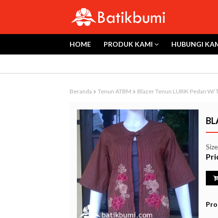
HOME
PRODUK KAMI
HUBUNGI KA
Beranda
Tenun ATBM
Blazer Tenun LURIK Pedan W/ T
BL
Siz
Pri
Pro