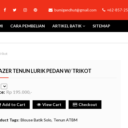
bumigendhut@gmail.com
+62-857-25
MI
CARA PEMBELIAN
ARTIKEL BATIK
SITEMAP
rikot
AZER TENUN LURIK PEDAN W/ TRIKOT
e
ce:
Rp 195.000,-
Add to Cart
View Cart
Checkout
duct Tags:
Blouse Batik Solo
Tenun ATBM