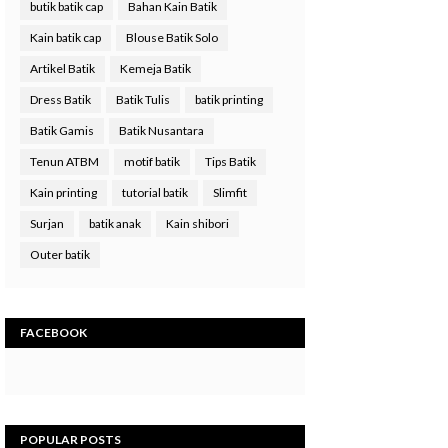
butik batik cap
Bahan Kain Batik
Kain batik cap
Blouse Batik Solo
Artikel Batik
Kemeja Batik
Dress Batik
Batik Tulis
batik printing
Batik Gamis
Batik Nusantara
Tenun ATBM
motif batik
Tips Batik
Kain printing
tutorial batik
Slimfit
Surjan
batik anak
Kain shibori
Outer batik
FACEBOOK
POPULAR POSTS