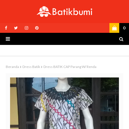
0
Beranda
Dress Batik
Dress BATIK CAP Parang W/ Renda