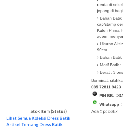
renda di sekelili
jepang di bagian
Bahan Batik men
cap/stamp dengan 
Katun Prima Halu
adem, menyerap ke
Ukuran Allsize,
90cm
Bahan Batik : K
Motif Batik : P
Berat : 3 ons
Berminat, silahkan 
085 72811 9423
D3AC
PIN BB:
Whatsapp : 08
Stok Item (Status)
Ada
1 pc batik
Lihat Semua Koleksi Dress Batik
Artikel Tentang Dress Batik