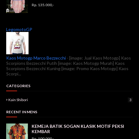
Rp. 135.000,-
LegomotoGP
Kaos Motogp Marco Bezzecchi
-
[image: Jual Kaos Motogp] Kaos
Scorpions Bezzecchi Putih [image: Kaos Motogp Murah] Kaos
Scorpions Bezzecchi Kuning [image: Promo Kaos Motogp] Kaos
Scorpi...
CATEGORIES
Kain Shibori
3
RECENT IN MENS
KEMEJA BATIK SOGAN KLASIK MOTIF PEKSI
KEMBAR
Rp. 100.000,-