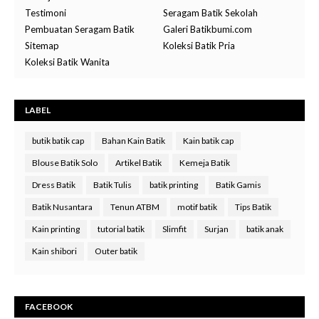
Testimoni
Seragam Batik Sekolah
Pembuatan Seragam Batik
Galeri Batikbumi.com
Sitemap
Koleksi Batik Pria
Koleksi Batik Wanita
LABEL
butik batik cap
Bahan Kain Batik
Kain batik cap
Blouse Batik Solo
Artikel Batik
Kemeja Batik
Dress Batik
Batik Tulis
batik printing
Batik Gamis
Batik Nusantara
Tenun ATBM
motif batik
Tips Batik
Kain printing
tutorial batik
Slimfit
Surjan
batik anak
Kain shibori
Outer batik
FACEBOOK