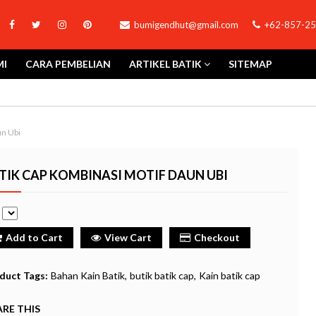
bumigendhut@gmail.com
+62-857-25
MI
CARA PEMBELIAN
ARTIKEL BATIK
SITEMAP
un Ubi
TIK CAP KOMBINASI MOTIF DAUN UBI
e
Add to Cart
View Cart
Checkout
duct Tags:
Bahan Kain Batik
butik batik cap
Kain batik cap
RE THIS