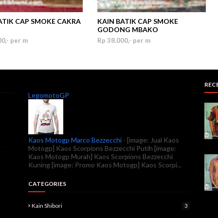
ATIK CAP SMOKE CAKRA
KAIN BATIK CAP SMOKE
GODONG MBAKO
0,- per m
Rp 38.000,- per m
REC
LegomotoGP
Kaos Motogp Marco Bezzecchi
-
[image: Jual Kaos
Motogp] Kaos Scorpions Bezzecchi Putih [image:
Kaos Motogp Murah] Kaos Scorpions Bezzecchi
Kuning [image: Promo Kaos Motogp] Kaos Scorpi...
CATEGORIES
Kain Shibori
3