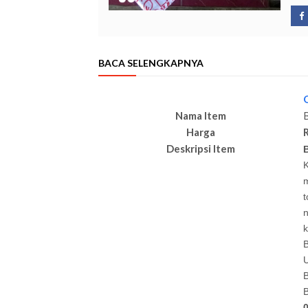
BACA SELENGKAPNYA
Nama Item
Harga
Deskripsi Item
K
m
t
k
B
U
B
B