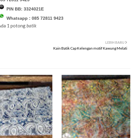
PIN BB:
3324021E
Whatsapp :
085 72811 9423
Ada 1 potong
batik
LEBIH BARU
Kain Batik Cap Kelengan motif Kawung Melati