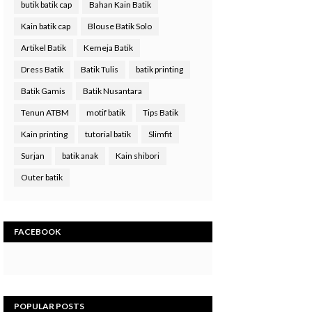
butik batik cap
Bahan Kain Batik
Kain batik cap
Blouse Batik Solo
Artikel Batik
Kemeja Batik
Dress Batik
Batik Tulis
batik printing
Batik Gamis
Batik Nusantara
Tenun ATBM
motif batik
Tips Batik
Kain printing
tutorial batik
Slimfit
Surjan
batik anak
Kain shibori
Outer batik
FACEBOOK
POPULAR POSTS