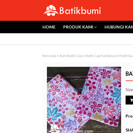
HOME
PRODUK KAMI
HUBUNGI KA
Beranda
Kain Batik Cap
Batik Cap Kombinasi Motif Da
BA
Siz
Pro
SHA