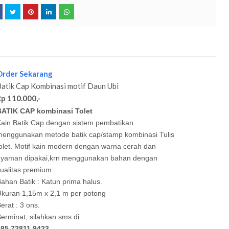
Order Sekarang
Batik Cap Kombinasi motif Daun Ubi
Rp 110.000,-
BATIK CAP kombinasi Tolet
ain Batik Cap dengan sistem pembatikan
enggunakan metode batik cap/stamp kombinasi Tulis
olet. Motif kain modern dengan warna cerah dan
nyaman dipakai,krn menggunakan bahan dengan
ualitas premium.
ahan Batik : Katun prima halus.
kuran 1,15m x 2,1 m per potong
erat : 3 ons.
erminat, silahkan sms
di
085 72811 9423