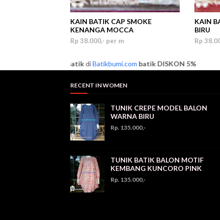
KAIN BATIK CAP SMOKE
KAIN B
KENANGA MOCCA
BIRU
Rp 38.000,- per m
Rp 38.00
an minimal 3 pcs
Batik
di
Batikbumi.com
batik
DISKON 5%
RECENT IN WOMEN
TUNIK CREPE MODEL BALON
WARNA BIRU
Rp. 135.000,-
TUNIK BATIK BALON MOTIF
KEMBANG KUNCORO PINK
Rp. 135.000,-