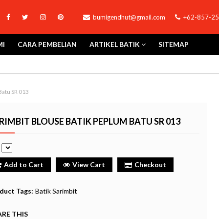
bumigendhut@gmail.com
+62-857-25
MI
CARA PEMBELIAN
ARTIKEL BATIK
SITEMAP
Batu SR 013
RIMBIT BLOUSE BATIK PEPLUM BATU SR 013
e
Add to Cart
View Cart
Checkout
duct Tags:
Batik Sarimbit
RE THIS