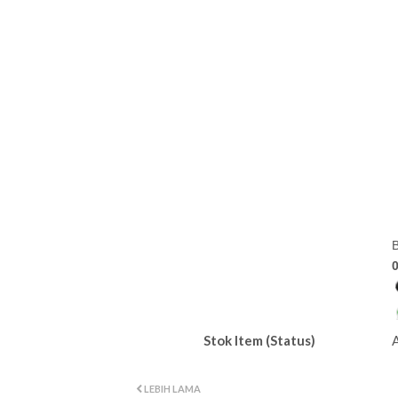
B
Stok Item (Status)
LEBIH LAMA