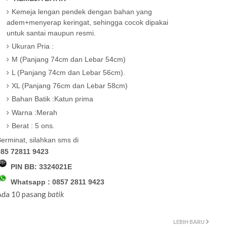
Kemeja lengan pendek dengan bahan yang
adem+menyerap keringat, sehingga cocok dipakai
untuk santai maupun resmi.
Ukuran Pria :
M (Panjang 74cm dan Lebar 54cm)
L (Panjang 74cm dan Lebar 56cm).
XL (Panjang 76cm dan Lebar 58cm)
Bahan Batik :Katun prima
Warna :Merah
Berat : 5 ons.
erminat, silahkan sms
di
085 72811 9423
PIN BB:
3324021E
Whatsapp : 0857 2811 9423
Ada 10 pasang
batik
LEBIH BARU