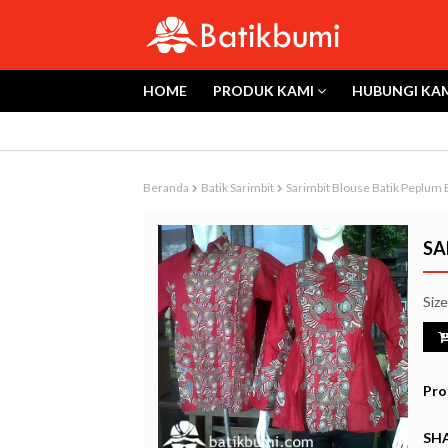
HOME
PRODUK KAMI
HUBUNGI KA
Beranda
Batik Sarimbit
Sarimbit Blouse Batik Peplum 
SA
Siz
Pro
SHA