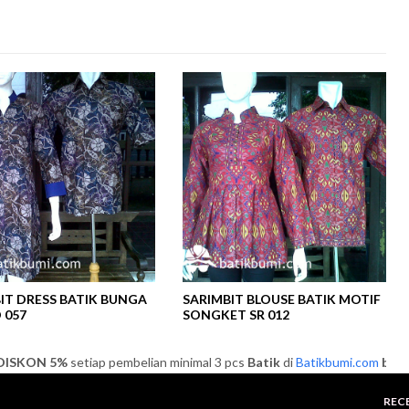
IT DRESS BATIK BUNGA
SARIMBIT BLOUSE BATIK MOTIF
 057
SONGKET SR 012
KON 5%
setiap pembelian minimal 3 pcs
Batik
di
Batikbumi.com
batik
DI
REC