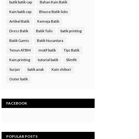
butik batik cap
Bahan Kain Batik
Kain batik cap
Blouse Batik Solo
Artikel Batik
Kemeja Batik
Dress Batik
Batik Tulis
batik printing
Batik Gamis
Batik Nusantara
Tenun ATBM
motif batik
Tips Batik
Kain printing
tutorial batik
Slimfit
Surjan
batik anak
Kain shibori
Outer batik
FACEBOOK
POPULAR POSTS