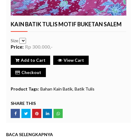
KAIN BATIK TULIS MOTIF BUKETAN SALEM
Size
Price:
Rp 300.000,-
Add to Cart
View Cart
Checkout
Product Tags:
Bahan Kain Batik
Batik Tulis
SHARE THIS
BACA SELENGKAPNYA