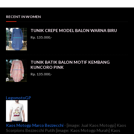
RECENT IN WOMEN
TUNIK CREPE MODEL BALON WARNA BIRU
Rp. 135.000,-
TUNIK BATIK BALON MOTIF KEMBANG
KUNCORO PINK
Rp. 135.000,-
LegomotoGP
Kaos Motogp Marco Bezzecchi
-
[image: Jual Kaos Motogp] Kaos
Scorpions Bezzecchi Putih [image: Kaos Motogp Murah] Kaos