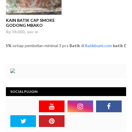
KAIN BATIK CAP SMOKE
GODONG MBAKO
Rp 38.000,- per m
 5%
setiap pembelian minimal 3 pcs
Batik
di
Batikbumi.com
batik
DISKO
SOCIAL PLUGIN