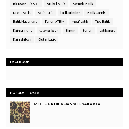
Blouse Batik Solo
Artikel Batik
Kemeja Batik
Dress Batik
Batik Tulis
batik printing
Batik Gamis
Batik Nusantara
Tenun ATBM
motif batik
Tips Batik
Kain printing
tutorial batik
Slimfit
Surjan
batik anak
Kain shibori
Outer batik
FACEBOOK
POPULAR POSTS
MOTIF BATIK KHAS YOGYAKARTA