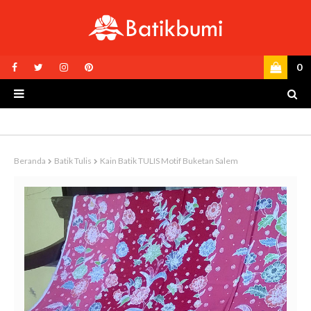
0
Beranda
Batik Tulis
Kain Batik TULIS Motif Buketan Salem