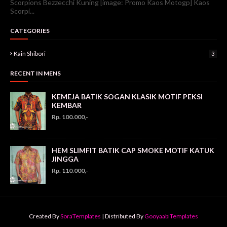
Scorpions Bezzecchi Kuning [image: Promo Kaos Motogp] Kaos
Scorpi...
CATEGORIES
Kain Shibori
3
RECENT IN MENS
KEMEJA BATIK SOGAN KLASIK MOTIF PEKSI
KEMBAR
Rp. 100.000,-
HEM SLIMFIT BATIK CAP SMOKE MOTIF KATUK
JINGGA
Rp. 110.000,-
Created By
SoraTemplates
| Distributed By
GooyaabiTemplates