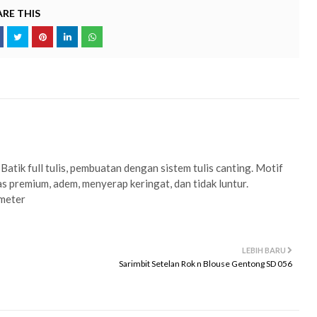
RE THIS
atik full tulis, pembuatan dengan sistem tulis canting. Motif
s premium, adem, menyerap keringat, dan tidak luntur.
 meter
LEBIH BARU
Sarimbit Setelan Rok n Blouse Gentong SD 056