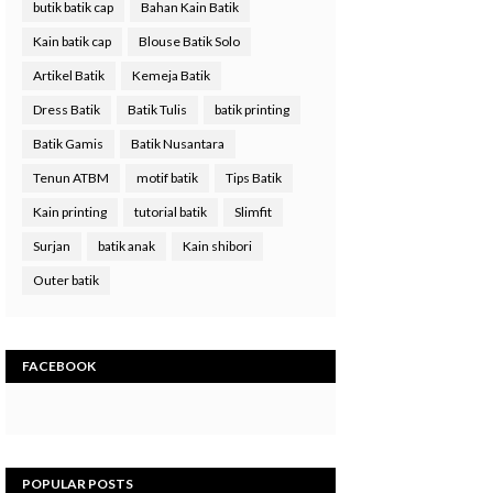
butik batik cap
Bahan Kain Batik
Kain batik cap
Blouse Batik Solo
Artikel Batik
Kemeja Batik
Dress Batik
Batik Tulis
batik printing
Batik Gamis
Batik Nusantara
Tenun ATBM
motif batik
Tips Batik
Kain printing
tutorial batik
Slimfit
Surjan
batik anak
Kain shibori
Outer batik
FACEBOOK
N 5%
POPULAR POSTS