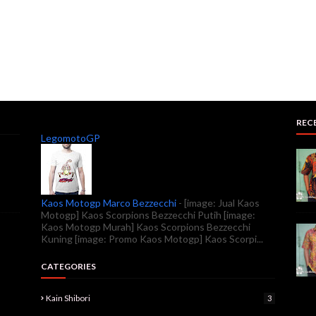
REC
LegomotoGP
Kaos Motogp Marco Bezzecchi
-
[image: Jual Kaos
Motogp] Kaos Scorpions Bezzecchi Putih [image:
Kaos Motogp Murah] Kaos Scorpions Bezzecchi
Kuning [image: Promo Kaos Motogp] Kaos Scorpi...
CATEGORIES
Kain Shibori
3