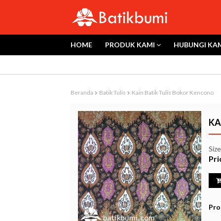
HOME
PRODUK KAMI
HUBUNGI KA
Beranda
Batik Tulis
Kain Batik Tulis Bokor Kencono
KA
Siz
Pri
Pro