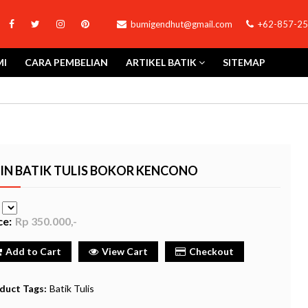
bumigendhut@gmail.com
+62-857-25
MI
CARA PEMBELIAN
ARTIKEL BATIK
SITEMAP
IN BATIK TULIS BOKOR KENCONO
e
ce:
Rp 350.000,-
Add to Cart
View Cart
Checkout
duct Tags:
Batik Tulis