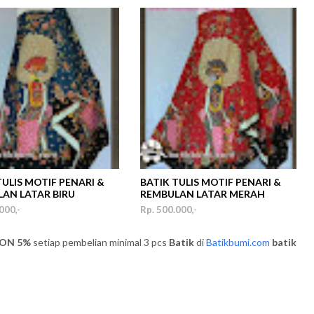
TULIS MOTIF PENARI &
BATIK TULIS MOTIF PENARI &
AN LATAR BIRU
REMBULAN LATAR MERAH
000,-
Rp. 500.000,-
5%
setiap pembelian minimal 3 pcs
Batik
di
Batikbumi.com
batik
DISKO