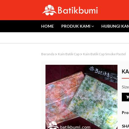
HOME
PRODUK KAMI
HUBUNGI KA
Beranda
Kain Batik Cap
Kain Batik Cap Smoke Pastel
KA
Siz
Pro
SHA