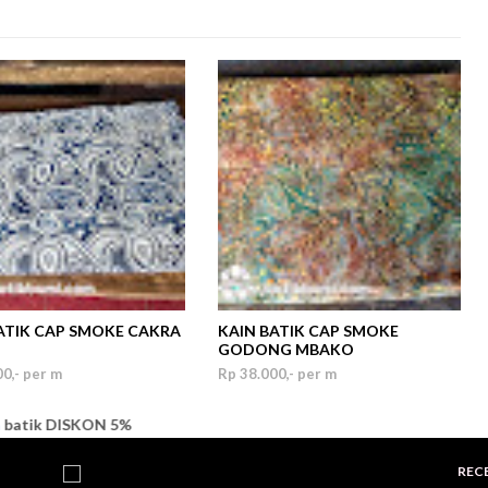
ATIK CAP SMOKE CAKRA
KAIN BATIK CAP SMOKE
GODONG MBAKO
0,- per m
Rp 38.000,- per m
DISKON 5%
REC