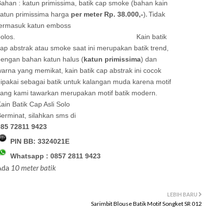
ahan : katun primissima, batik cap smoke (bahan kain
.
atun primissima harga
per meter Rp. 38.000,-
)
Tidak
termasuk katun emboss
polos. Kain batik
ap abstrak atau smoke saat ini merupakan batik trend,
engan bahan katun halus (
katun primissima
) dan
arna yang memikat, kain batik cap abstrak ini cocok
ipakai sebagai batik untuk kalangan muda karena motif
ang kami tawarkan merupakan motif batik modern.
ain Batik Cap Asli Solo
erminat, silahkan sms
di
085 72811 9423
PIN BB:
3324021E
Whatsapp : 0857 2811 9423
Ada
10 meter batik
LEBIH BARU
Sarimbit Blouse Batik Motif Songket SR 012