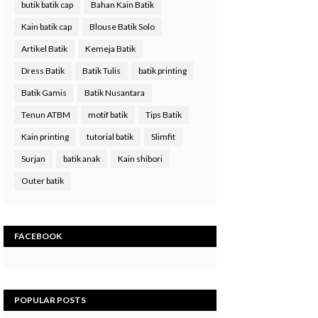
butik batik cap
Bahan Kain Batik
Kain batik cap
Blouse Batik Solo
Artikel Batik
Kemeja Batik
Dress Batik
Batik Tulis
batik printing
Batik Gamis
Batik Nusantara
Tenun ATBM
motif batik
Tips Batik
Kain printing
tutorial batik
Slimfit
Surjan
batik anak
Kain shibori
Outer batik
FACEBOOK
POPULAR POSTS