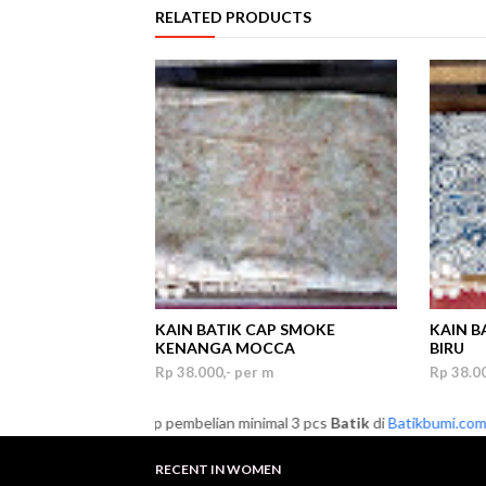
RELATED PRODUCTS
KAIN BATIK CAP SMOKE
KAIN B
KENANGA MOCCA
BIRU
Rp 38.000,- per m
Rp 38.00
ISKON 5%
setiap pembelian minimal 3 pcs
Batik
di
Batikbumi.com
batik
RECENT IN WOMEN