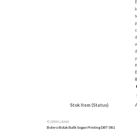
B
k
c
d
w
d
y
K
B
Stok Item (Status)
LEBIH LAMA
Bolero Bolak Balik Sogan Printing DBT 081