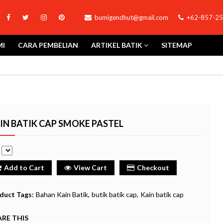
bumigendhut@gmail.com
+62-857-25
MI
CARA PEMBELIAN
ARTIKEL BATIK
SITEMAP
IN BATIK CAP SMOKE PASTEL
e
Add to Cart
View Cart
Checkout
duct Tags:
Bahan Kain Batik
butik batik cap
Kain batik cap
RE THIS