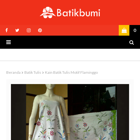
0
Beranda
Batik Tulis
Kain Batik Tulis Motif Flaminggo