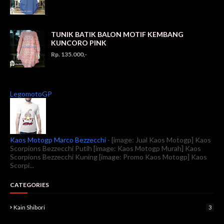
TUNIK BATIK BALON MOTIF KEMBANG
KUNCORO PINK
Rp. 135.000,-
LegomotoGP
Kaos Motogp Marco Bezzecchi
-
[image: Jual Kaos Motogp] Kaos
Scorpions Bezzecchi Putih [image: Kaos Motogp Murah] Kaos
Scorpions Bezzecchi Kuning [image: Promo Kaos Motogp] Kaos
Scorpi...
CATEGORIES
Kain Shibori
3