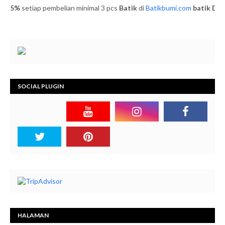
%
setiap pembelian minimal 3 pcs
Batik
di
Batikbumi.com
batik
DISKON
SOCIAL PLUGIN
HALAMAN