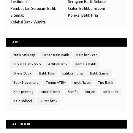
Testimoni
Seragam Batik Sekolah
Pembuatan Seragam Batik
Galeri Batikbumi.com
Sitemap
Koleksi Batik Pria
Koleksi Batik Wanita
LABEL
butik batik cap
Bahan Kain Batik
Kain batik cap
Blouse Batik Solo
Artikel Batik
Kemeja Batik
Dress Batik
Batik Tulis
batik printing
Batik Gamis
Batik Nusantara
Tenun ATBM
motif batik
Tips Batik
Kain printing
tutorial batik
Slimfit
Surjan
batik anak
Kain shibori
Outer batik
FACEBOOK