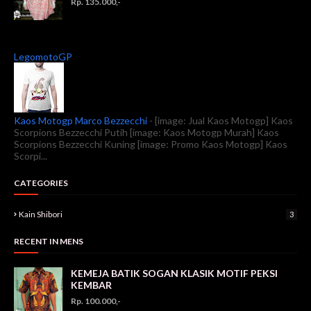
Rp. 135.000,-
LegomotoGP
Kaos Motogp Marco Bezzecchi
-
[image: Jual Kaos Motogp] Kaos
Scorpions Bezzecchi Putih [image: Kaos Motogp Murah] Kaos
Scorpions Bezzecchi Kuning [image: Promo Kaos Motogp] Kaos
Scorpi...
CATEGORIES
Kain Shibori
3
RECENT IN MENS
KEMEJA BATIK SOGAN KLASIK MOTIF PEKSI
KEMBAR
Rp. 100.000,-