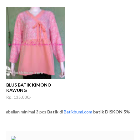
BLUS BATIK KIMONO
KAWUNG
Rp. 135.000,-
elian minimal 3 pcs
Batik
di
Batikbumi.com
batik
DISKON 5%