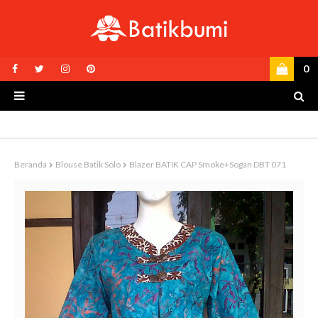
0
Beranda
Blouse Batik Solo
Blazer BATIK CAP Smoke+Sogan DBT 071