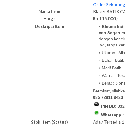
Order Sekarang
Nama Item
Blazer BATIK CAP
Harga
Rp 115.000,-
Deskripsi Item
Blouse batik
c
cap Sogan motif
dengan kancing b
3/4, tanpa kerut,
Ukuran : Allsi
Bahan Batik : K
Motif Batik : B
Warna : Tosca 
Berat : 3 ons
Berminat, silahkan
085 72811 9423
PIN BB:
33240
Whatsapp : 08
Stok Item (Status)
Ada / Tersedia 1 pc