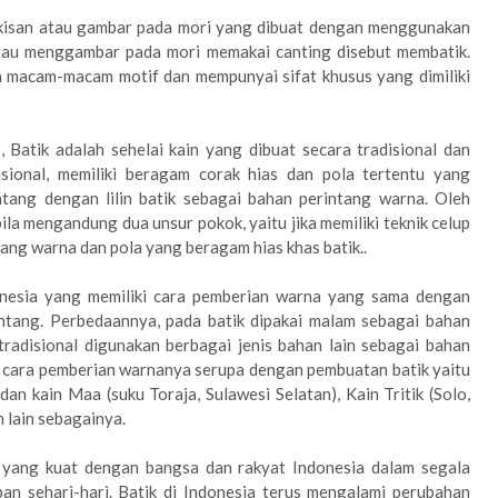
ukisan atau gambar pada mori yang dibuat dengan menggunakan
atau menggambar pada mori memakai canting disebut membatik.
a macam-macam motif dan mempunyai sifat khusus yang dimiliki
h
, Batik adalah sehelai kain yang dibuat secara tradisional dan
sional, memiliki beragam corak hias dan pola tertentu yang
tang dengan lilin batik sebagai bahan perintang warna. Oleh
bila mengandung dua unsur pokok, yaitu jika memiliki teknik celup
ang warna dan pola yang beragam hias khas batik..
ndonesia yang memiliki cara pemberian warna yang sama dengan
ntang. Perbedaannya, pada batik dipakai malam sebagai bahan
 tradisional digunakan berbagai jenis bahan lain sebagai bahan
ng cara pemberian warnanya serupa dengan pembuatan batik yaitu
dan kain Maa (suku Toraja, Sulawesi Selatan), Kain Tritik (Solo,
 lain sebagainya.
g yang kuat dengan bangsa dan rakyat Indonesia dalam segala
an sehari-hari. Batik di Indonesia terus mengalami perubahan