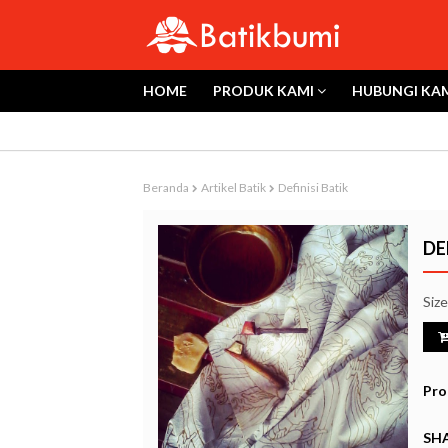
HOME
PRODUK KAMI
HUBUNGI KA
Beranda
Artikel Batik
Definisi Batik
DE
Siz
Pro
SHA