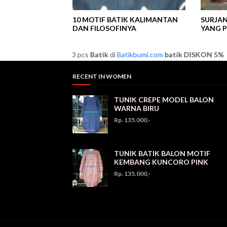
10 MOTIF BATIK KALIMANTAN
SURJAN
DAN FILOSOFINYA
YANG 
embelian minimal 3 pcs
Batik
di
Batikbumi.com
batik
DISKON 5%
RECENT IN WOMEN
TUNIK CREPE MODEL BALON
WARNA BIRU
Rp. 135.000,-
TUNIK BATIK BALON MOTIF
KEMBANG KUNCORO PINK
Rp. 135.000,-