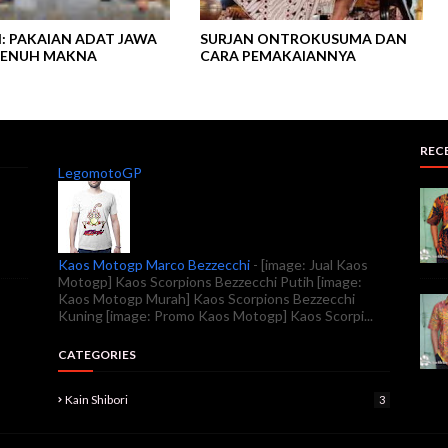
: PAKAIAN ADAT JAWA
SURJAN ONTROKUSUMA DAN
PENUH MAKNA
CARA PEMAKAIANNYA
REC
LegomotoGP
Kaos Motogp Marco Bezzecchi
-
[image: Jual Kaos
Motogp] Kaos Scorpions Bezzecchi Putih [image:
Kaos Motogp Murah] Kaos Scorpions Bezzecchi
Kuning [image: Promo Kaos Motogp] Kaos Scorpi...
CATEGORIES
Kain Shibori
3