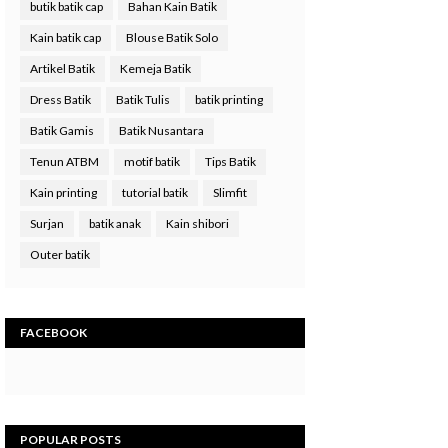
butik batik cap
Bahan Kain Batik
Kain batik cap
Blouse Batik Solo
Artikel Batik
Kemeja Batik
Dress Batik
Batik Tulis
batik printing
Batik Gamis
Batik Nusantara
Tenun ATBM
motif batik
Tips Batik
Kain printing
tutorial batik
Slimfit
Surjan
batik anak
Kain shibori
Outer batik
FACEBOOK
POPULAR POSTS