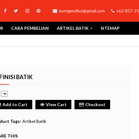
bumigendhut@gmail.com
+62-857-25
MI
CARA PEMBELIAN
ARTIKEL BATIK
SITEMAP
FINISI BATIK
e
Add to Cart
View Cart
Checkout
duct Tags:
Artikel Batik
RE THIS