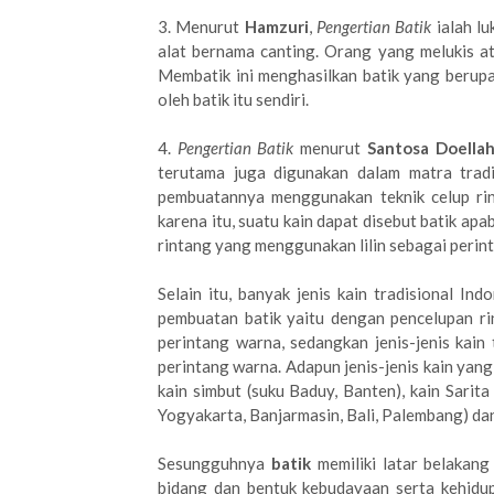
3. Menurut
Hamzuri
,
Pengertian Batik
ialah l
alat bernama canting. Orang yang melukis 
Membatik ini menghasilkan batik yang berup
oleh batik itu sendiri.
4.
Pengertian Batik
menurut
Santosa Doella
terutama juga digunakan dalam matra tradi
pembuatannya menggunakan teknik celup rin
karena itu, suatu kain dapat disebut batik apa
rintang yang menggunakan lilin sebagai perint
Selain itu, banyak jenis kain tradisional I
pembuatan batik yaitu dengan pencelupan ri
perintang warna, sedangkan jenis-jenis kain
perintang warna. Adapun jenis-jenis kain ya
kain simbut (suku Baduy, Banten), kain Sarita 
Yogyakarta, Banjarmasin, Bali, Palembang) dan
Sesungguhnya
batik
memiliki latar belakan
bidang dan bentuk kebudayaan serta kehidup